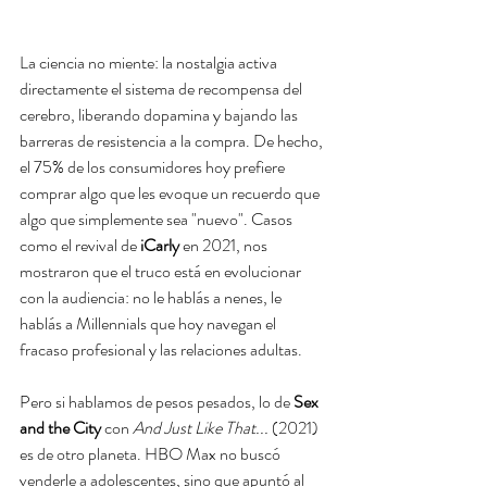
La ciencia no miente: la nostalgia activa 
directamente el sistema de recompensa del 
cerebro, liberando dopamina y bajando las 
barreras de resistencia a la compra. De hecho, 
el 75% de los consumidores hoy prefiere 
comprar algo que les evoque un recuerdo que 
algo que simplemente sea "nuevo". Casos 
como el revival de 
iCarly
 en 2021, nos 
mostraron que el truco está en evolucionar 
con la audiencia: no le hablás a nenes, le 
hablás a Millennials que hoy navegan el 
fracaso profesional y las relaciones adultas.
Pero si hablamos de pesos pesados, lo de 
Sex 
and the City
 con 
And Just Like That...
 (2021) 
es de otro planeta. HBO Max no buscó 
venderle a adolescentes, sino que apuntó al 