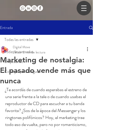
Entrada
Todas las entradas
Digital Move
Todas las entradas
28 abr
3 min de lectura
Marketing de nostalgia:
Empezando
El pasado vende más que
Consejos para bloguear
nunca
¿Te acordás de cuando esperabas el estreno de 
una serie frente a la tele o de cuando usabas el 
reproductor de CD para escuchar a tu banda 
favorita? ¿Sos de la época del Messenger y los 
ringtones polifónicos? Hoy, el marketing trae 
todo eso de vuelta, pero no por romanticismo, 