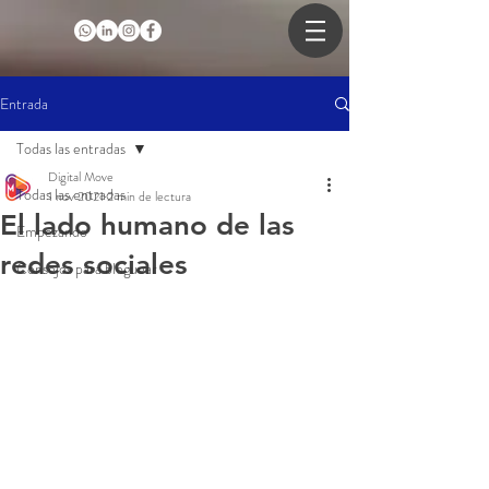
Entrada
Todas las entradas
Digital Move
Todas las entradas
1 nov 2021
2 min de lectura
El lado humano de las
Empezando
redes sociales
Consejos para bloguear