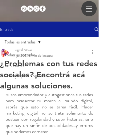
Entrada
Todas las entradas
Digital Move
Todas las entradas
7 jul 2021
3 min de lectura
¿Problemas con tus redes
Empezando
sociales? Encontrá acá
Consejos para bloguear
algunas soluciones.
Si sos emprendedor y autogestionás tus redes 
para presentar tu marca al mundo digital, 
sabrás que esto no es tarea fácil. Hacer 
marketing digital no se trata solamente de 
postear con regularidad y subir historias, sino 
que hay un sinfín de posibilidades…y errores 
que podemos cometer.