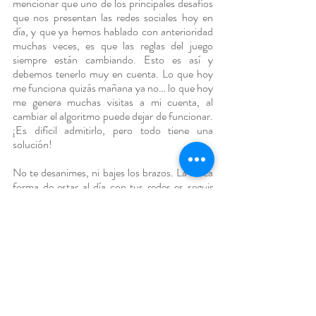
mencionar que uno de los principales desafíos 
que nos presentan las redes sociales hoy en 
día, y que ya hemos hablado con anterioridad 
muchas veces, es que las reglas del juego 
siempre están cambiando. Esto es así y 
debemos tenerlo muy en cuenta. Lo que hoy 
me funciona quizás mañana ya no… lo que hoy 
me genera muchas visitas a mi cuenta, al 
cambiar el algoritmo puede dejar de funcionar. 
¡Es difícil admitirlo, pero todo tiene una 
solución!
No te desanimes, ni bajes los brazos. La única 
forma de estar al día con tus redes es seguir 
aprendiendo constantemente. Hay miles de 
cursos y capacitaciones que están en 
constante actualización para contarte y 
enseñarte a sacarle el jugo a las novedades de 
tus redes. También hay mucha información en 
la web para que navegues e investigues nuevas 
apps, recursos digitales emergentes, ideas… 
¡un mundo de posibilidades!
La clave de todo es dejar de ver a las redes 