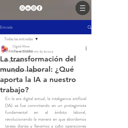
Entrada
Todas las entradas
Digital Move
Todas las entradas
17 ene 2024
3 min de lectura
La transformación del
Empezando
mundo laboral: ¿Qué
Consejos para bloguear
aporta la IA a nuestro
trabajo?
En la era digital actual, la inteligencia artificial 
(IA) se fue convirtiendo en un protagonista 
fundamental en el ámbito laboral, 
revolucionando la manera en que abordamos 
tareas diarias y llevamos a cabo operaciones 