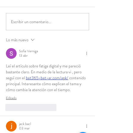
Escribir un comentario...
Más allá de los
El Mundial 202
descuentos: las lecciones
se juega en mar
que dejó el Hot Sale
las campañas q
Lo más nuevo
2026
están jugando 
ganar.
Sofia Verniga
13 abr
Leí el artículo sobre fatiga digital y me pareció 
bastante claro. En medio de la lectura vi , pero 
seguí con el 
bet365-bet-ar.com/apk/
 contenido 
principal. Interesante cómo explican el tema y 
cómo cambia la atención con el tiempo.
Editado
Me gusta
Reaccionar
jack bacl
03 mar