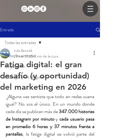
Entrada
Todas las entradas
Julia Benedé
Todas las entradas
27 nov 2025
2 min de lectura
Fatiga digital: el gran
Empezando
desafío (y oportunidad)
Consejos para bloguear
del marketing en 2026
 ¿Alguna vez sentiste que todo en redes suena 
igual? No sos el único. En un mundo donde 
cada día se publican más de 
347.000 historias 
de Instagram por minuto
 y 
cada usuario pasa 
en promedio 6 horas y 37 minutos frente a 
pantallas
, la fatiga digital se volvió parte del 