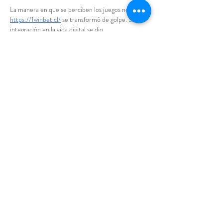
La manera en que se perciben los juegos no 
https://1winbet.cl/
 se transformó de golpe. Su 
integración en la vida digital se dio 
progresivamente, casi sin ser notada, hasta 
convertirse en parte de la rutina diaria. Hoy 
ocupan el mismo espacio que redes sociales y 
plataformas de video, sin generar el contraste de 
antes.
Esta normalización podría señalar algo más 
profundo: una adaptación constante a un entorno 
donde la vida digital ya no es novedad, sino la base 
habitual de nuestras…
Mostrar más
Editado
Me gusta
Reaccionar
Paul Amos
19 feb
Siempre me ha llamado la atención cómo unos 