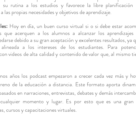
r su rutina a los estudios y favorece la libre planificación d
 a las propias necesidades y objetivos de aprendizaje.
les:
 Hoy en día, un buen curso virtual si o si debe estar aco
s que acerquen a los alumnos a alcanzar los aprendizajes 
edarse debido a su gran aceptación y excelentes resultados, ya q
 alineada a los intereses de los estudiantes. Para potenci
n videos de alta calidad y contenido de valor que, al mismo ti
nos años los podcast empezaron a crecer cada vez más y ho
reno de la educación a distancia. Este formato aporta dinami
asados en narraciones, entrevistas, debates y demás intercambio
 cualquier momento y lugar. Es por esto que es una gran a
s, cursos y capacitaciones virtuales.