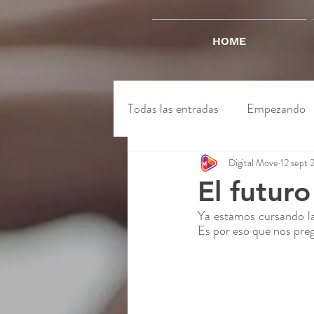
HOME
Todas las entradas
Empezando
Digital Move
12 sept 
El futuro
Ya estamos cursando la
Es por eso que nos pre