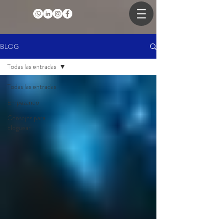
BLOG
Todas las entradas
Todas las entradas
Empezando
Consejos para
bloguear