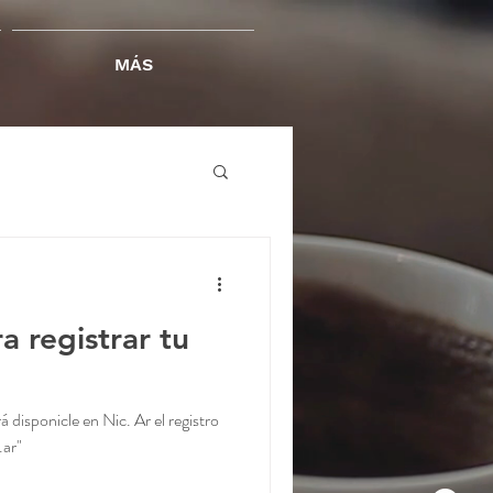
MÁS
a registrar tu
á disponicle en Nic. Ar el registro
.ar"